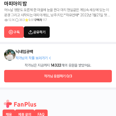
마피아의 밤
어느날 영문도 모른체 한 마을에 눈을 뜬다 마치 현실같은 게임속 세상에 있는 이
광경 그리고 사작되는 마피아게임_ 남주:지민 *자유연재* 2022년 1월21일 첫 연
재 2022년 2월14일 완결 +작품[Flower_모음집]_설날선물 작품에 대한 빠른정
12.1K
363
9.91
구독자
117
보를 얻고 싶으시면 [사담방]에서 뵙겠습니다 캐릭터 설정에 관해서는 심하게 댓글
로 비판하지 말아주셨으면 좋겠습니다 +욕설이 있음을 알려드립니다
구독
공유하기
닉네임공백
작가님의 작품 보러가기
작가님은 지금까지
14322
개의 응원을 받았어요.
작가님 응원하기
0/3
채용
제휴 문의
FAQ