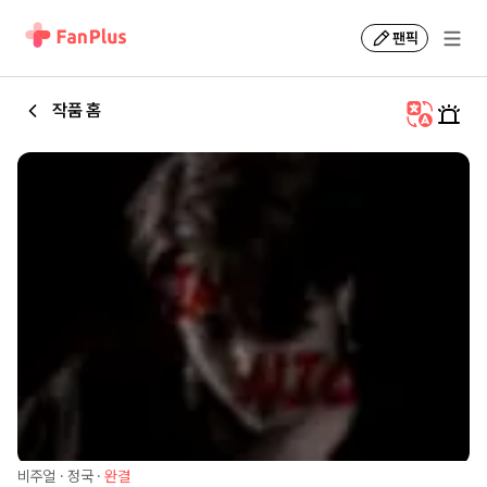
팬픽
작품 홈
비주얼
·
정국
·
완결