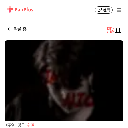
팬픽
작품 홈
비주얼
·
정국
·
완결