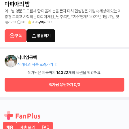
마피아의 밤
어느날 영문도 모른체 한 마을에 눈을 뜬다 마치 현실같은 게임속 세상에 있는 이
광경 그리고 사작되는 마피아게임_ 남주:지민 *자유연재* 2022년 1월21일 첫 연
재 2022년 2월14일 완결 +작품[Flower_모음집]_설날선물 작품에 대한 빠른정
12.1K
363
9.91
구독자
117
보를 얻고 싶으시면 [사담방]에서 뵙겠습니다 캐릭터 설정에 관해서는 심하게 댓글
로 비판하지 말아주셨으면 좋겠습니다 +욕설이 있음을 알려드립니다
구독
공유하기
닉네임공백
작가님의 작품 보러가기
작가님은 지금까지
14322
개의 응원을 받았어요.
작가님 응원하기
0/3
채용
제휴 문의
FAQ