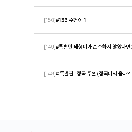
[
150
]
#133 주형이 1
[
149
]
#특별편:태형이가 순수하지 않았다면
[
148
]
# 특별편 : 정국 주현 (정국이의 음마?