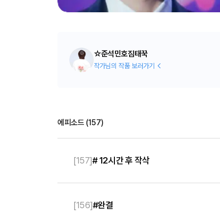
☆준석민호짐태꾹
작가님의 작품 보러가기
에피소드
(
157
)
[
157
]
# 12시간 후 작삭
[
156
]
#완결