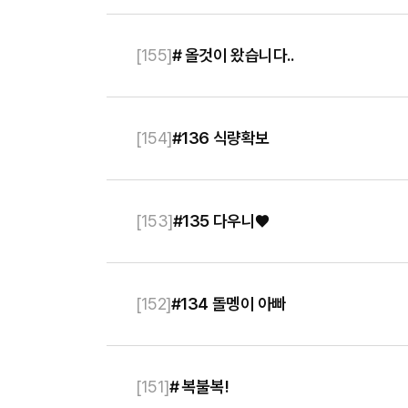
[
155
]
# 올것이 왔습니다..
[
154
]
#136 식량확보
[
153
]
#135 다우니♥
[
152
]
#134 돌멩이 아빠
[
151
]
# 복불복!