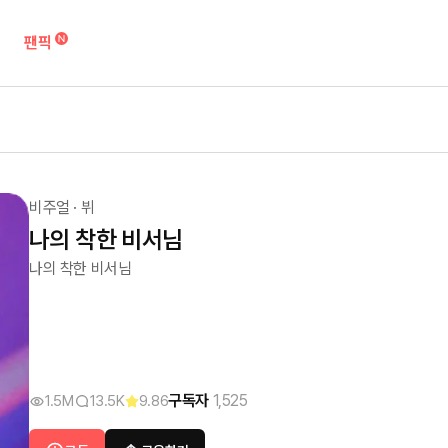
팬픽
비주얼
·
뷔
나의 착한 비서님
나의 착한 비서님
구독자
1,525
1.5M
13.5K
9.86