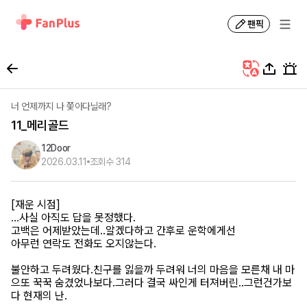
팬픽
너 언제까지 나 쫓아다닐래?
11_메리골드
12Door
2026.03.11
조회수
314
[재운 시점]
…사실 아직도 답을 못정했다.
고백은 어제받았는데..알겠다하고 간후로 운학에게선
아무런 연락도 전화도 오지않는다.
불안하고 두려웠다.친구를 잃을까 두려워 너의 마음을 모른채 내 마
으또 꾹꾹 숨겼었나보다.그러다 결국 싸인게 터져버린..그런건가보
다 현재의 난.