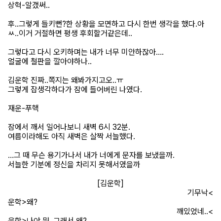
상혁-알갰써..
후..그렇게 들키뻔?한 상황을 모면하고 다시 한번 생각을 했다.아
ㅆ..이거 거절하면 평생 후회할거같은데..
그렇다고 다시 오키하며는 내가 너무 미안하잖아….
얼굴에 철판을 깔아야하나..
김운학 진짜..쪽지는 왜봐가지고오..ㅠ
그렇게 잡생각하다가 잠에 들어버린 나였다.
재운-푸핵
잠에서 깨서 일어나보니 새벽 6시 32분.
여름이라해도 아직 새벽은 살짝 서늘했다.
…그 때 무슨 용기가나서 내가 너에게 문자를 보냈을까.
서늘한 기분에 정신을 차리지 못해서였을까
[김운학]
기무낙<
운학>왜?
깨있었네..<
운학>나야 뭐..그래서 왜?