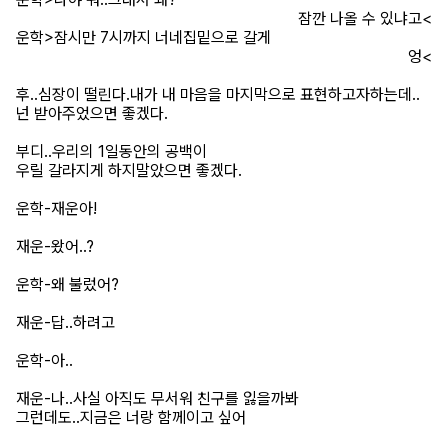
잠깐 나올 수 있냐고<
운학>잠시만 7시까지 너네집밑으로 갈게
엉<
후..심장이 떨린다.내가 내 마음을 마지막으로 표현하고자하는데..
넌 받아주었으면 좋겠다.
부디..우리의 1일동안의 공백이
우릴 갈라지게 하지말았으면 좋겠다.
운학-재운아!
재운-왔어..?
운학-왜 불렀어?
재운-답..하려고
운학-아..
재운-나..사실 아직도 무서워 친구를 잃을까봐
그런데도..지금은 너랑 함께이고 싶어