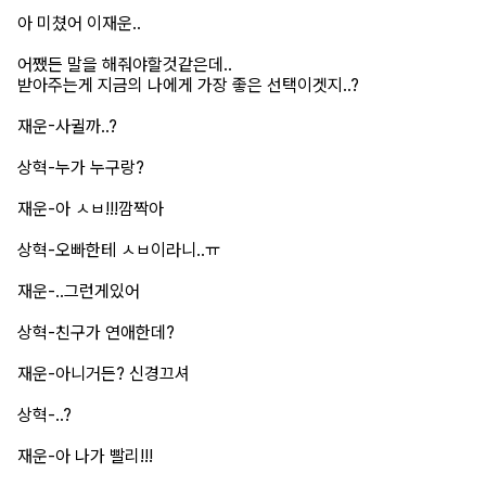
아 미쳤어 이재운..
어쨌든 말을 해줘야할것같은데..
받아주는게 지금의 나에게 가장 좋은 선택이겟지..?
재운-사귈까..?
상혁-누가 누구랑?
재운-아 ㅅㅂ!!!깜짝아
상혁-오빠한테 ㅅㅂ이라니..ㅠ
재운-..그런게있어
상혁-친구가 연애한데?
재운-아니거든? 신경끄셔
상혁-..?
재운-아 나가 빨리!!!