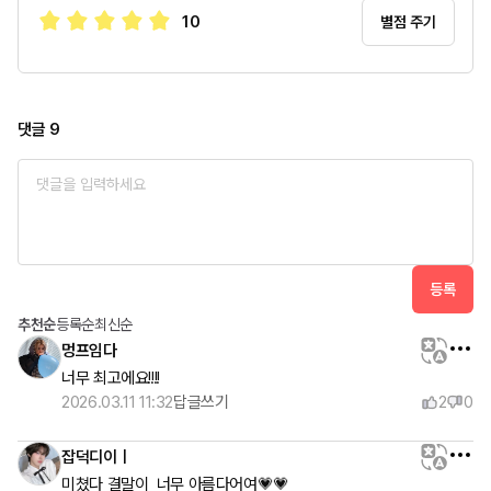
10
별점 주기
댓글
9
등록
추천순
등록순
최신순
멍프임다
너무 최고에요!!!!
2026.03.11 11:32
답글쓰기
2
0
잡덕디이ㅣ
미쳤다 결말이  너무 아름다어여💗💗