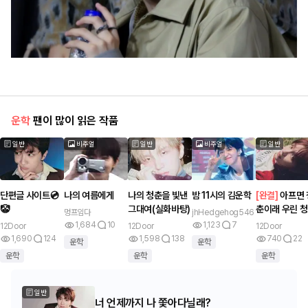
운학
팬이 많이 읽은 작품
일반
비주얼
일반
비주얼
일반
단편글 사이트💿
나의 여름에게
나의 청춘을 빛낸
밤 11시의 김운학
[
완결
]
아프면 
🤡
그대여(실화바탕)
춘이래 우린 
멍프임다
jhHedgehog546
인가봐
1,684
10
1,123
7
12Door
12Door
12Door
1,690
124
1,598
138
740
22
운학
운학
운학
운학
운학
일반
너 언제까지 나 쫓아다닐래?