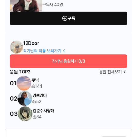
구독자
40명
구독
12Door
작가님의 작품 보러가기
작가님 응원하기
0/3
응원 TOP3
응원 전체보기
쿠닉
01
144
멍프임다
02
52
김준수사랑해
03
34