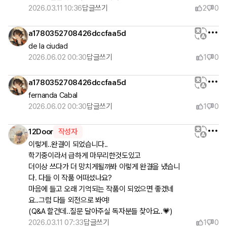
2026.03.11 10:36
답글쓰기
2
0
a1780352708426dccfaa5d
de la ciudad
2026.06.02 00:30
답글쓰기
1
0
a1780352708426dccfaa5d
fernanda Cabal
2026.06.02 00:30
답글쓰기
1
0
12Door
작성자
이렇게..완결이 되었습니다..

학기중이라서 급하게 마무리한것도있고

더이상 쓰다가 더 망치게될까봐 이렇게 완결을 냈습니
다. 다들 이 작품 어떠셨나요?

마음에 들고 오래 기억되는 작품이 되었으면 좋겠네
요..그럼 다들 외전으로 봐여!

(Q&A 할건데..질문 달아주실 독자분들 찾아요..💗)
2026.03.11 07:33
답글쓰기
1
0