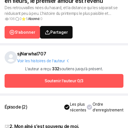
en fleurs, le premier amour est revenu
Des retrouvailles nées du hasard, et la distance qui les séparait se
réduisant peu à peu. L'histoire du printemps le plus paisible et
pourtant le plus intense de leurs vingt ans, où le cœur s'emballe au
106
0
5
Abonné
0
moindre mot, au moindre regard.
S’abonner
Partager
sjNarwhal707
Voir les histoires de l’auteur
L’auteur a reçu
332
soutiens jusqu’à présent.
Soutenir l’auteur
0/3
Les plus
Ordre
Épisode
(
2
)
récentes
d’enregistrement
2. Mon aîné s'est souvenu de moi.
[
2
]