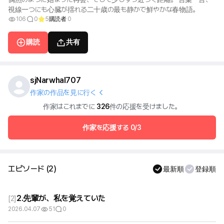
視線一つにも心臓が揺れる二十歳の最も静かで鮮やかな春物語。
106
0
5
購読者
0
購読
共有
sjNarwhal707
作家の作品を見に行く
作家はこれまでに
326
件の応援を受けました。
作家を応援する
0/3
エピソード
(
2
)
最新順
登録順
2.先輩が、私を覚えていた
[
2
]
2026.04.07
51
0