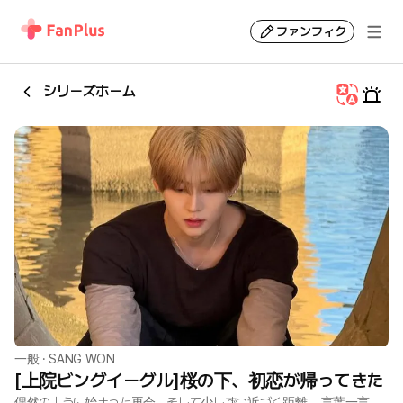
ファンフィク
シリーズホーム
一般
·
SANG WON
[上院ビングイーグル]桜の下、初恋が帰ってきた
偶然のように始まった再会、そして少しずつ近づく距離。 言葉一言、