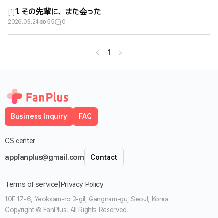
1. その先輩に、また会った
[
1
]
2026.03.24
55
0
1
Business Inquiry
FAQ
CS center
appfanplus@gmail.com
Contact
Terms of service
|
Privacy Policy
10F 17-6, Yeoksam-ro 3-gil, Gangnam-gu, Seoul, Korea
Copyright © FanPlus. All Rights Reserved.