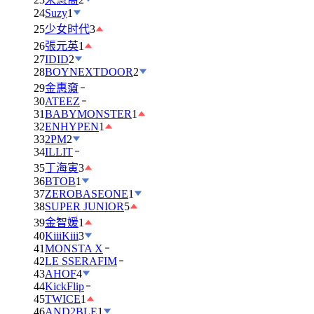
24
Suzy
1
25
少女时代
3
26
張元英
1
27
IDID
2
28
BOYNEXTDOOR
2
29
金惠奫
30
ATEEZ
31
BABYMONSTER
1
32
ENHYPEN
1
33
2PM
2
34
ILLIT
35
丁海寅
3
36
BTOB
1
37
ZEROBASEONE
1
38
SUPER JUNIOR
5
39
金智媛
1
40
KiiiKiii
3
41
MONSTA X
42
LE SSERAFIM
43
AHOF
4
44
KickFlip
45
TWICE
1
46
AND2BLE
1