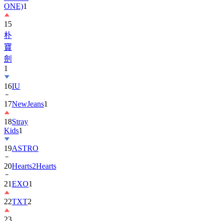
ONE)
1
15
朴
寶
劍
1
16
IU
17
NewJeans
1
18
Stray
Kids
1
19
ASTRO
20
Hearts2Hearts
21
EXO
1
22
TXT
2
23