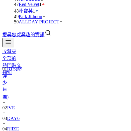
47
Red Velvet
1
48
朴寶英
1
49
Park Ji-hoon
50
ALLDAY PROJECT
搜尋您感興趣的資訊
收藏夾
全部的
熱門貼文
01
BTS(防
通知
彈
少
年
團)
02
IVE
03
DAY6
04
RIIZE