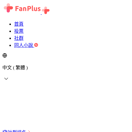
首頁
投票
社群
同人小說
中文 ( 繁體 )