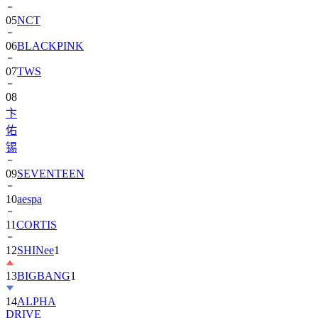
05
NCT
06
BLACKPINK
07
TWS
08
卞
佑
锡
09
SEVENTEEN
10
aespa
11
CORTIS
12
SHINee
1
13
BIGBANG
1
14
ALPHA
DRIVE