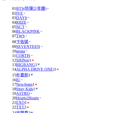
01
BTS(防彈少年團)
02
IVE
03
DAY6
04
RIIZE
05
NCT
06
BLACKPINK
07
TWS
08
卞佑锡
09
SEVENTEEN
10
aespa
11
CORTIS
12
SHINee
1
13
BIGBANG
1
14
ALPHA DRIVE ONE)
1
15
朴寶劍
1
16
IU
17
NewJeans
1
18
Stray Kids
1
19
ASTRO
20
Hearts2Hearts
21
EXO
1
22
TXT
2
23
宋慧喬
2