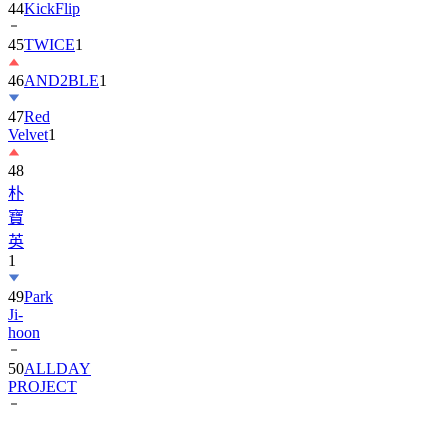
44
KickFlip
45
TWICE
1
46
AND2BLE
1
47
Red
Velvet
1
48
朴
寶
英
1
49
Park
Ji-
hoon
50
ALLDAY
PROJECT