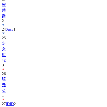
宋
慧
喬
2
24
Suzy
1
25
少
女
时
代
3
26
張
元
英
1
27
IDID
2