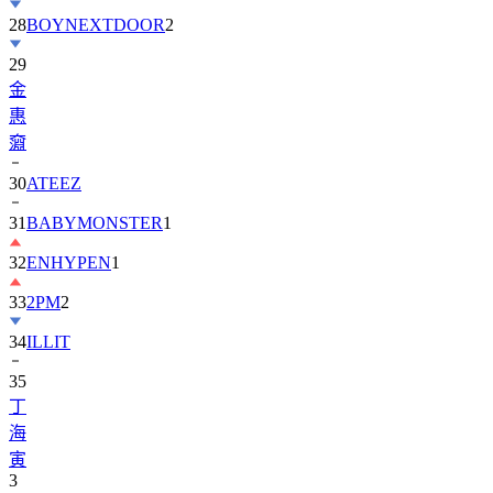
28
BOYNEXTDOOR
2
29
金
惠
奫
30
ATEEZ
31
BABYMONSTER
1
32
ENHYPEN
1
33
2PM
2
34
ILLIT
35
丁
海
寅
3