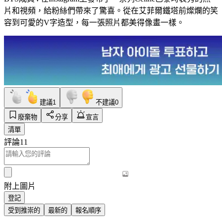
片和視頻，給粉絲們帶來了驚喜。從在艾菲爾鐵塔前燦爛的笑
容到可愛的V字造型，每一張照片都美得像畫一樣。
建議
1
不建議
0
廢棄物
分享
宣言
清單
評論
11
附上圖片
登記
受到推崇的
最新的
報名順序