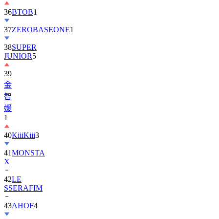
36
BTOB
1
37
ZEROBASEONE
1
38
SUPER
JUNIOR
5
39
金
智
媛
1
40
KiiiKiii
3
41
MONSTA
X
42
LE
SSERAFIM
43
AHOF
4