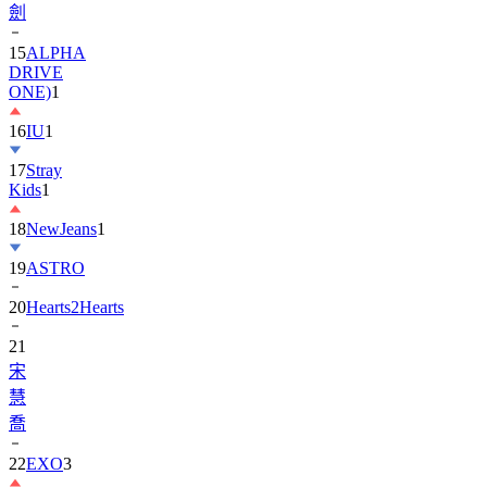
劍
15
ALPHA
DRIVE
ONE)
1
16
IU
1
17
Stray
Kids
1
18
NewJeans
1
19
ASTRO
20
Hearts2Hearts
21
宋
慧
喬
22
EXO
3