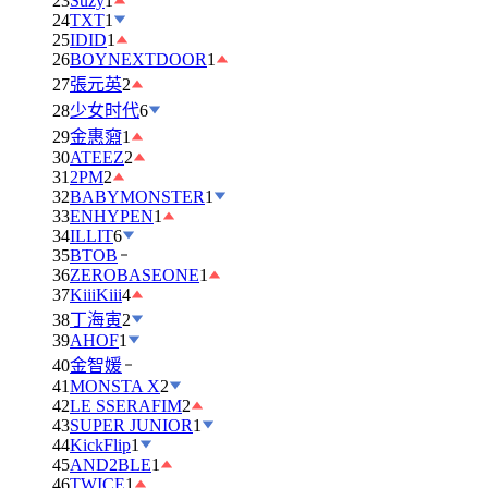
23
Suzy
1
24
TXT
1
25
IDID
1
26
BOYNEXTDOOR
1
27
張元英
2
28
少女时代
6
29
金惠奫
1
30
ATEEZ
2
31
2PM
2
32
BABYMONSTER
1
33
ENHYPEN
1
34
ILLIT
6
35
BTOB
36
ZEROBASEONE
1
37
KiiiKiii
4
38
丁海寅
2
39
AHOF
1
40
金智媛
41
MONSTA X
2
42
LE SSERAFIM
2
43
SUPER JUNIOR
1
44
KickFlip
1
45
AND2BLE
1
46
TWICE
1