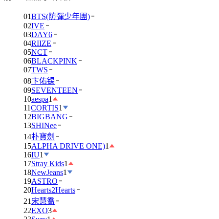
01
BTS(防彈少年團)
02
IVE
03
DAY6
04
RIIZE
05
NCT
06
BLACKPINK
07
TWS
08
卞佑锡
09
SEVENTEEN
10
aespa
1
11
CORTIS
1
12
BIGBANG
13
SHINee
14
朴寶劍
15
ALPHA DRIVE ONE)
1
16
IU
1
17
Stray Kids
1
18
NewJeans
1
19
ASTRO
20
Hearts2Hearts
21
宋慧喬
22
EXO
3