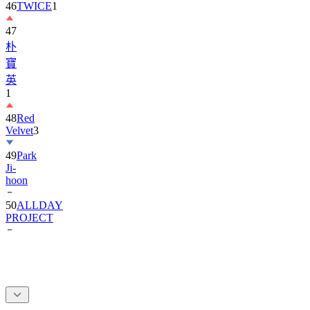
46
TWICE
1
47
朴
寶
英
1
48
Red
Velvet
3
49
Park
Ji-
hoon
50
ALLDAY
PROJECT