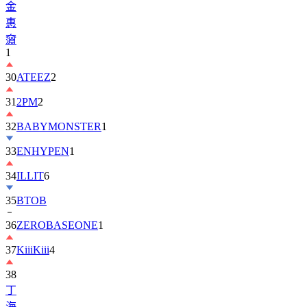
金
惠
奫
1
30
ATEEZ
2
31
2PM
2
32
BABYMONSTER
1
33
ENHYPEN
1
34
ILLIT
6
35
BTOB
36
ZEROBASEONE
1
37
KiiiKiii
4
38
丁
海