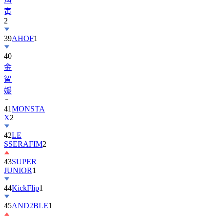
寅
2
39
AHOF
1
40
金
智
媛
41
MONSTA
X
2
42
LE
SSERAFIM
2
43
SUPER
JUNIOR
1
44
KickFlip
1
45
AND2BLE
1