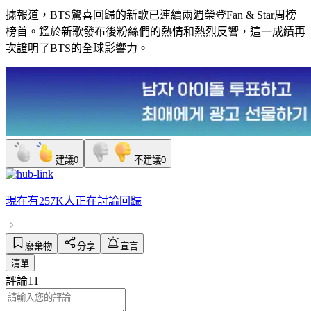
據報道，BTS驚喜回歸的新歌已連續兩週榮登Fan & Star周榜
榜首。鑑於新歌發布後粉絲們的熱情和熱烈反響，這一成績再
次證明了BTS的全球影響力。
建議
0
不建議
0
現在有
257K人
正在討論
回歸
廢棄物
分享
宣言
清單
評論
11