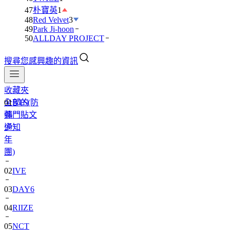
47
朴寶英
1
48
Red Velvet
3
49
Park Ji-hoon
50
ALLDAY PROJECT
搜尋您感興趣的資訊
收藏夾
全部的
01
BTS(防
熱門貼文
彈
通知
少
年
團)
02
IVE
03
DAY6
04
RIIZE
05
NCT