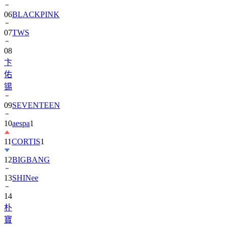
06
BLACKPINK
07
TWS
08
卞
佑
锡
09
SEVENTEEN
10
aespa
1
11
CORTIS
1
12
BIGBANG
13
SHINee
14
朴
寶