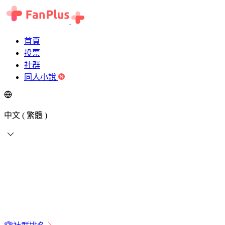
首頁
投票
社群
同人小說
中文 ( 繁體 )