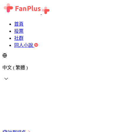
首頁
投票
社群
同人小說
中文 ( 繁體 )