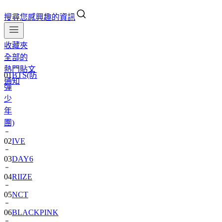
搜尋您感興趣的資訊
收藏夾
全部的
熱門貼文
01
BTS(防
通知
彈
少
年
團)
02
IVE
03
DAY6
04
RIIZE
05
NCT
06
BLACKPINK