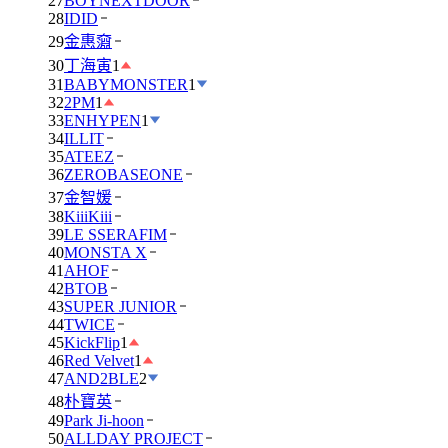
27
BOYNEXTDOOR
28
IDID
29
金惠奫
30
丁海寅
1
31
BABYMONSTER
1
32
2PM
1
33
ENHYPEN
1
34
ILLIT
35
ATEEZ
36
ZEROBASEONE
37
金智媛
38
KiiiKiii
39
LE SSERAFIM
40
MONSTA X
41
AHOF
42
BTOB
43
SUPER JUNIOR
44
TWICE
45
KickFlip
1
46
Red Velvet
1
47
AND2BLE
2
48
朴寶英
49
Park Ji-hoon
50
ALLDAY PROJECT