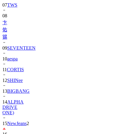
07
TWS
08
卞
佑
锡
09
SEVENTEEN
10
aespa
11
CORTIS
12
SHINee
13
BIGBANG
14
ALPHA
DRIVE
ONE)
15
NewJeans
2