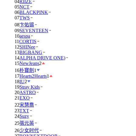
04
RIIZE
05
NCT
06
BLACKPINK
07
TWS
08
卞佑锡
09
SEVENTEEN
10
aespa
11
CORTIS
12
SHINee
13
BIGBANG
14
ALPHA DRIVE ONE)
15
NewJeans
2
16
朴寶劍
1
17
Hearts2Hearts
1
18
IU
2
19
Stray Kids
20
ASTRO
21
EXO
22
宋慧喬
23
TXT
24
Suzy
25
張元英
26
少女时代