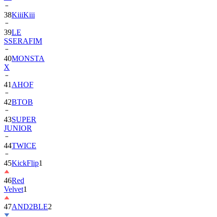
38
KiiiKiii
39
LE
SSERAFIM
40
MONSTA
X
41
AHOF
42
BTOB
43
SUPER
JUNIOR
44
TWICE
45
KickFlip
1
46
Red
Velvet
1
47
AND2BLE
2