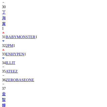
30
丁
海
寅
1
31
BABYMONSTER
1
32
2PM
1
33
ENHYPEN
1
34
ILLIT
35
ATEEZ
36
ZEROBASEONE
37
金
智
媛