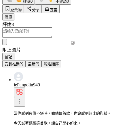
建議
0
不建議
0
廢棄物
分享
宣言
清單
評論
8
附上圖片
登記
受到推崇的
最新的
報名順序
iePangolin949
當你感到疲憊不堪時，聽聽這首歌，你會感到無比的慰藉。

今天試著聽聽這首歌，讓自己開心起來。