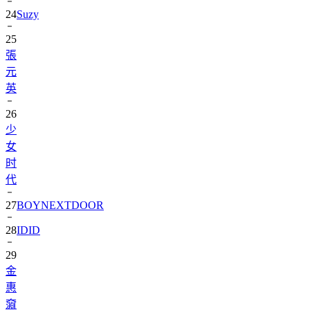
24
Suzy
25
張
元
英
26
少
女
时
代
27
BOYNEXTDOOR
28
IDID
29
金
惠
奫