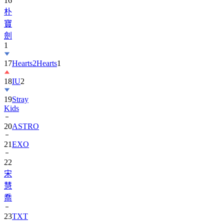
16
朴
寶
劍
1
17
Hearts2Hearts
1
18
IU
2
19
Stray
Kids
20
ASTRO
21
EXO
22
宋
慧
喬
23
TXT