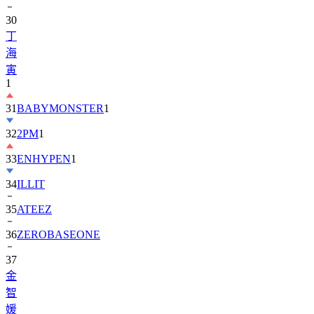
30
丁
海
寅
1
31
BABYMONSTER
1
32
2PM
1
33
ENHYPEN
1
34
ILLIT
35
ATEEZ
36
ZEROBASEONE
37
金
智
媛