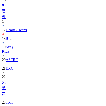
16
朴
寶
劍
1
17
Hearts2Hearts
1
18
IU
2
19
Stray
Kids
20
ASTRO
21
EXO
22
宋
慧
喬
23
TXT