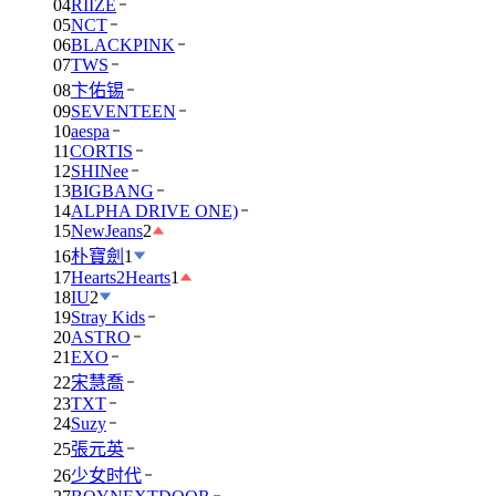
04
RIIZE
05
NCT
06
BLACKPINK
07
TWS
08
卞佑锡
09
SEVENTEEN
10
aespa
11
CORTIS
12
SHINee
13
BIGBANG
14
ALPHA DRIVE ONE)
15
NewJeans
2
16
朴寶劍
1
17
Hearts2Hearts
1
18
IU
2
19
Stray Kids
20
ASTRO
21
EXO
22
宋慧喬
23
TXT
24
Suzy
25
張元英
26
少女时代