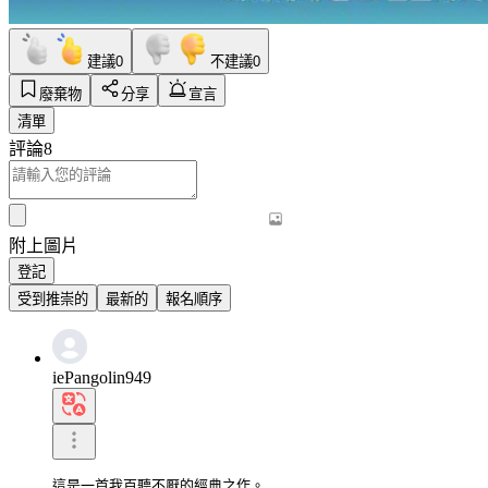
建議
0
不建議
0
廢棄物
分享
宣言
清單
評論
8
附上圖片
登記
受到推崇的
最新的
報名順序
iePangolin949
這是一首我百聽不厭的經典之作。
