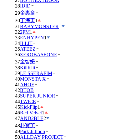
27
BOYNEXTDOOR
28
IDID
29
金惠奫
30
丁海寅
1
31
BABYMONSTER
1
32
2PM
1
33
ENHYPEN
1
34
ILLIT
35
ATEEZ
36
ZEROBASEONE
37
金智媛
38
KiiiKiii
39
LE SSERAFIM
40
MONSTA X
41
AHOF
42
BTOB
43
SUPER JUNIOR
44
TWICE
45
KickFlip
1
46
Red Velvet
1
47
AND2BLE
2
48
朴寶英
49
Park Ji-hoon
50
ALLDAY PROJECT