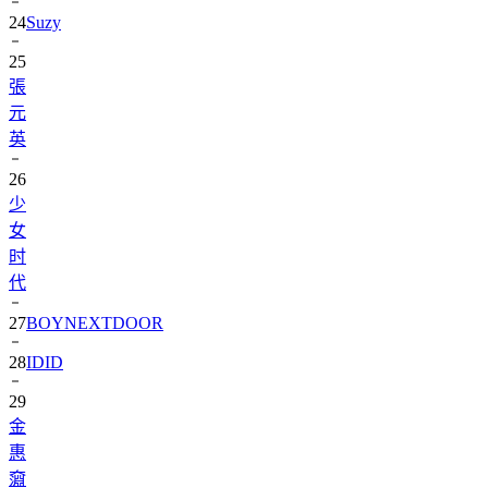
24
Suzy
25
張
元
英
26
少
女
时
代
27
BOYNEXTDOOR
28
IDID
29
金
惠
奫