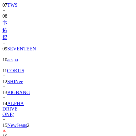
07
TWS
08
卞
佑
锡
09
SEVENTEEN
10
aespa
11
CORTIS
12
SHINee
13
BIGBANG
14
ALPHA
DRIVE
ONE)
15
NewJeans
2