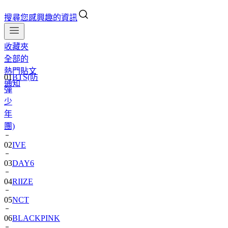
搜尋您感興趣的資訊
收藏夾
全部的
熱門貼文
01
BTS(防
通知
彈
少
年
團)
02
IVE
03
DAY6
04
RIIZE
05
NCT
06
BLACKPINK