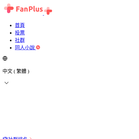
首頁
投票
社群
同人小說
中文 ( 繁體 )