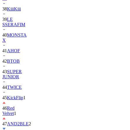
38
KiiiKiii
39
LE
SSERAFIM
40
MONSTA
X
41
AHOF
42
BTOB
43
SUPER
JUNIOR
44
TWICE
45
KickFlip
1
46
Red
Velvet
1
47
AND2BLE
2