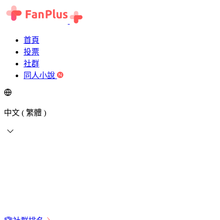
首頁
投票
社群
同人小說
中文 ( 繁體 )