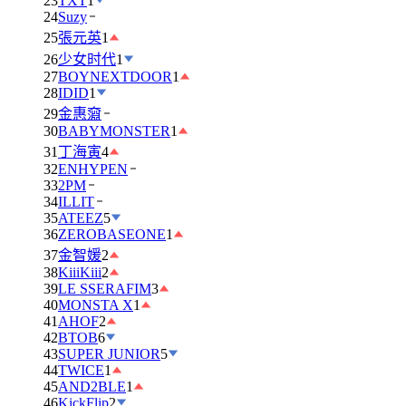
23
TXT
1
24
Suzy
25
張元英
1
26
少女时代
1
27
BOYNEXTDOOR
1
28
IDID
1
29
金惠奫
30
BABYMONSTER
1
31
丁海寅
4
32
ENHYPEN
33
2PM
34
ILLIT
35
ATEEZ
5
36
ZEROBASEONE
1
37
金智媛
2
38
KiiiKiii
2
39
LE SSERAFIM
3
40
MONSTA X
1
41
AHOF
2
42
BTOB
6
43
SUPER JUNIOR
5
44
TWICE
1
45
AND2BLE
1
46
KickFlip
2