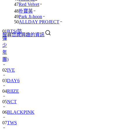
47
Red Velvet
48
朴寶英
49
Park Ji-hoon
01
BTS(防
50
ALLDAY PROJECT
彈
搜尋您感興趣的資訊
少
年
團)
02
IVE
03
DAY6
04
RIIZE
05
NCT
06
BLACKPINK
07
TWS
08
卞