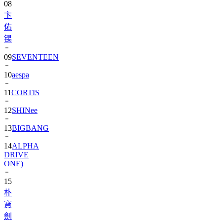
佑
锡
09
SEVENTEEN
10
aespa
11
CORTIS
12
SHINee
13
BIGBANG
14
ALPHA
DRIVE
ONE)
15
朴
寶
劍
16
IU