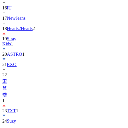
17
NewJeans
18
Hearts2Hearts
2
19
Stray
Kids
1
20
ASTRO
1
21
EXO
22
宋
慧
喬
1
23
TXT
1
24
Suzy
25
張