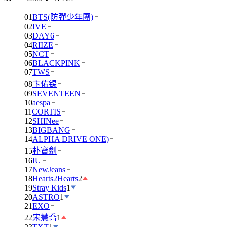
01
BTS(防彈少年團)
02
IVE
03
DAY6
04
RIIZE
05
NCT
06
BLACKPINK
07
TWS
08
卞佑锡
09
SEVENTEEN
10
aespa
11
CORTIS
12
SHINee
13
BIGBANG
14
ALPHA DRIVE ONE)
15
朴寶劍
16
IU
17
NewJeans
18
Hearts2Hearts
2
19
Stray Kids
1
20
ASTRO
1
21
EXO
22
宋慧喬
1