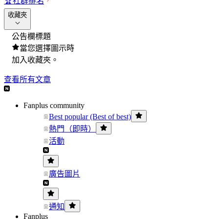
🏆
社群排名
收藏夾
公告欄標題
當您選擇圖示時
加入收藏夾。
查看所有文章
Fanplus community
Best popular (Best of best)
熱門（即時）
活動
廣告圖片
通知
Fanplus