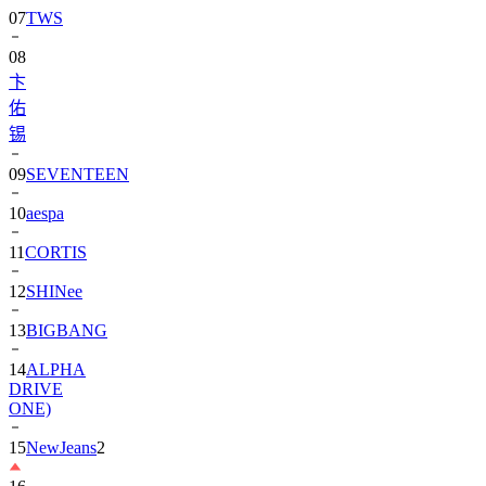
08
卞
佑
锡
09
SEVENTEEN
10
aespa
11
CORTIS
12
SHINee
13
BIGBANG
14
ALPHA
DRIVE
ONE)
15
NewJeans
2
16
朴