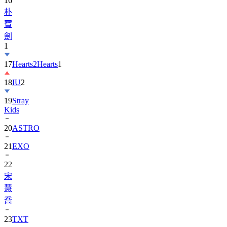
寶
劍
1
17
Hearts2Hearts
1
18
IU
2
19
Stray
Kids
20
ASTRO
21
EXO
22
宋
慧
喬
23
TXT
24
Suzy