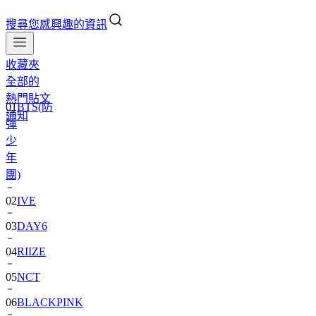
搜尋您感興趣的資訊
收藏夾
全部的
01
BTS(防
熱門貼文
彈
通知
少
年
團)
02
IVE
03
DAY6
04
RIIZE
05
NCT
06
BLACKPINK
07
TWS