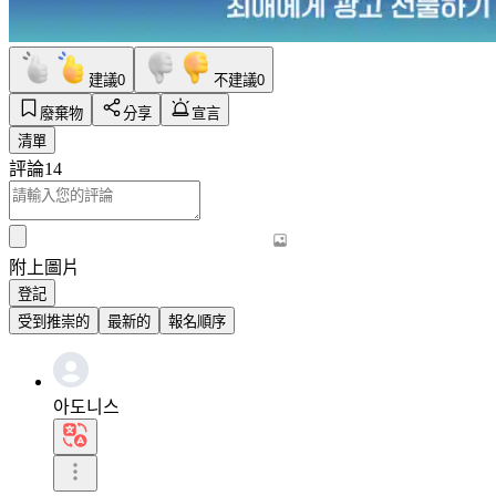
建議
0
不建議
0
廢棄物
分享
宣言
清單
評論
14
附上圖片
登記
受到推崇的
最新的
報名順序
아도니스