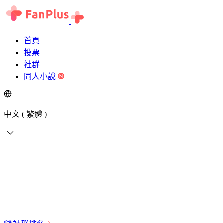
首頁
投票
社群
同人小說
中文 ( 繁體 )