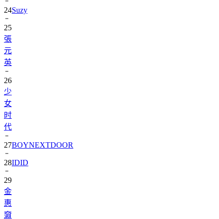
25
張
元
英
26
少
女
时
代
27
BOYNEXTDOOR
28
IDID
29
金
惠
奫
30