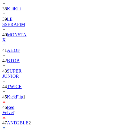
39
LE
SSERAFIM
40
MONSTA
X
41
AHOF
42
BTOB
43
SUPER
JUNIOR
44
TWICE
45
KickFlip
1
46
Red
Velvet
1
47
AND2BLE
2
48