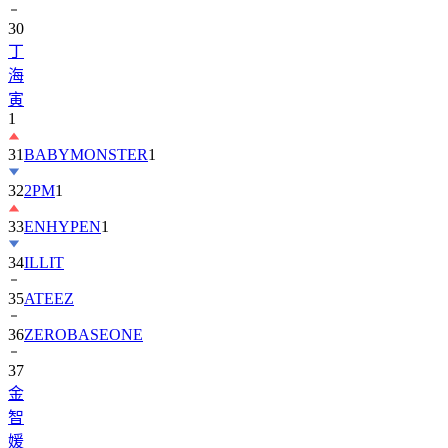
丁
海
寅
1
31
BABYMONSTER
1
32
2PM
1
33
ENHYPEN
1
34
ILLIT
35
ATEEZ
36
ZEROBASEONE
37
金
智
媛
38
KiiiKiii