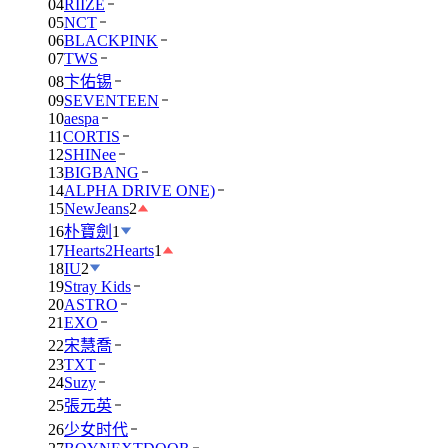
04
RIIZE
05
NCT
06
BLACKPINK
07
TWS
08
卞佑锡
09
SEVENTEEN
10
aespa
11
CORTIS
12
SHINee
13
BIGBANG
14
ALPHA DRIVE ONE)
15
NewJeans
2
16
朴寶劍
1
17
Hearts2Hearts
1
18
IU
2
19
Stray Kids
20
ASTRO
21
EXO
22
宋慧喬
23
TXT
24
Suzy
25
張元英
26
少女时代