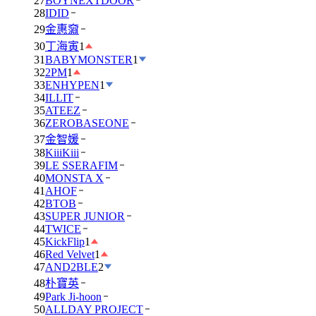
27
BOYNEXTDOOR
28
IDID
29
金惠奫
30
丁海寅
1
31
BABYMONSTER
1
32
2PM
1
33
ENHYPEN
1
34
ILLIT
35
ATEEZ
36
ZEROBASEONE
37
金智媛
38
KiiiKiii
39
LE SSERAFIM
40
MONSTA X
41
AHOF
42
BTOB
43
SUPER JUNIOR
44
TWICE
45
KickFlip
1
46
Red Velvet
1
47
AND2BLE
2
48
朴寶英
49
Park Ji-hoon
50
ALLDAY PROJECT