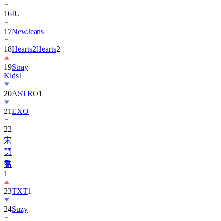
16
IU
17
NewJeans
18
Hearts2Hearts
2
19
Stray
Kids
1
20
ASTRO
1
21
EXO
22
宋
慧
喬
1
23
TXT
1
24
Suzy