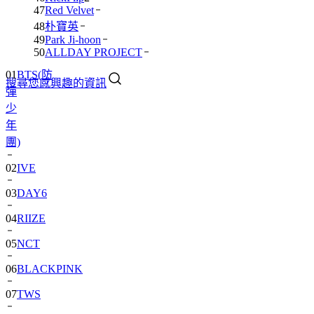
47
Red Velvet
48
朴寶英
49
Park Ji-hoon
50
ALLDAY PROJECT
01
BTS(防
搜尋您感興趣的資訊
彈
少
年
團)
02
IVE
03
DAY6
04
RIIZE
05
NCT
06
BLACKPINK
07
TWS