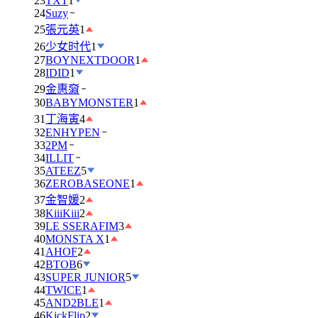
23
TXT
1
24
Suzy
25
張元英
1
26
少女时代
1
27
BOYNEXTDOOR
1
28
IDID
1
29
金惠奫
30
BABYMONSTER
1
31
丁海寅
4
32
ENHYPEN
33
2PM
34
ILLIT
35
ATEEZ
5
36
ZEROBASEONE
1
37
金智媛
2
38
KiiiKiii
2
39
LE SSERAFIM
3
40
MONSTA X
1
41
AHOF
2
42
BTOB
6
43
SUPER JUNIOR
5
44
TWICE
1
45
AND2BLE
1
46
KickFlip
2