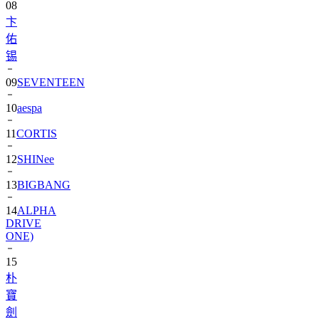
08
卞
佑
锡
09
SEVENTEEN
10
aespa
11
CORTIS
12
SHINee
13
BIGBANG
14
ALPHA
DRIVE
ONE)
15
朴
寶
劍