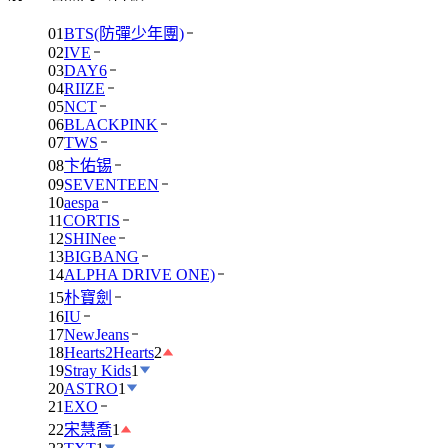
01
BTS(防彈少年團)
02
IVE
03
DAY6
04
RIIZE
05
NCT
06
BLACKPINK
07
TWS
08
卞佑锡
09
SEVENTEEN
10
aespa
11
CORTIS
12
SHINee
13
BIGBANG
14
ALPHA DRIVE ONE)
15
朴寶劍
16
IU
17
NewJeans
18
Hearts2Hearts
2
19
Stray Kids
1
20
ASTRO
1
21
EXO
22
宋慧喬
1