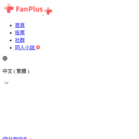
首頁
投票
社群
同人小說
中文 ( 繁體 )