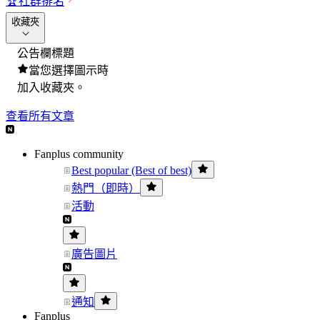
🏆
社群排名
收藏夾
公告欄標題
當您選擇圖示時
加入收藏夾。
查看所有文章
Fanplus community
Best popular (Best of best)
熱門（即時）
活動
廣告圖片
通知
Fanplus