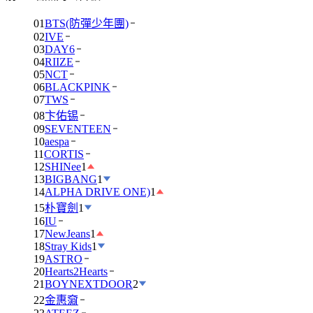
01
BTS(防彈少年團)
02
IVE
03
DAY6
04
RIIZE
05
NCT
06
BLACKPINK
07
TWS
08
卞佑锡
09
SEVENTEEN
10
aespa
11
CORTIS
12
SHINee
1
13
BIGBANG
1
14
ALPHA DRIVE ONE)
1
15
朴寶劍
1
16
IU
17
NewJeans
1
18
Stray Kids
1
19
ASTRO
20
Hearts2Hearts
21
BOYNEXTDOOR
2
22
金惠奫