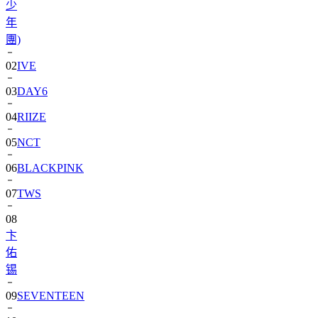
團)
02
IVE
03
DAY6
04
RIIZE
05
NCT
06
BLACKPINK
07
TWS
08
卞
佑
锡
09
SEVENTEEN
10
aespa