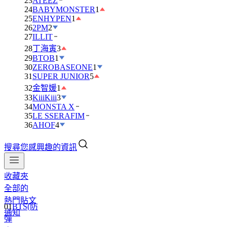
23
ATEEZ
24
BABYMONSTER
1
25
ENHYPEN
1
26
2PM
2
27
ILLIT
28
丁海寅
3
29
BTOB
1
30
ZEROBASEONE
1
31
SUPER JUNIOR
5
32
金智媛
1
33
KiiiKiii
3
34
MONSTA X
35
LE SSERAFIM
36
AHOF
4
搜尋您感興趣的資訊
收藏夾
全部的
01
BTS(防
熱門貼文
彈
通知
少
年