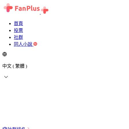
首頁
投票
社群
同人小說
中文 ( 繁體 )