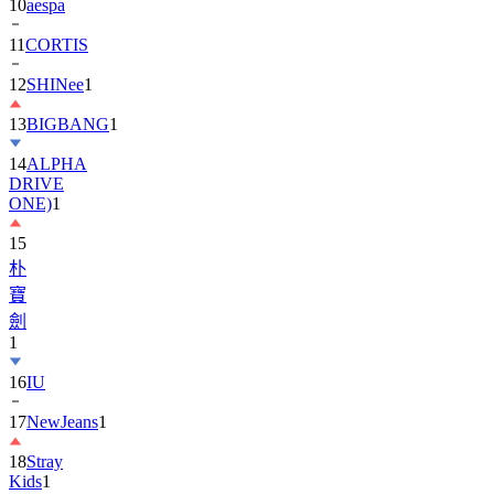
11
CORTIS
12
SHINee
1
13
BIGBANG
1
14
ALPHA
DRIVE
ONE)
1
15
朴
寶
劍
1
16
IU
17
NewJeans
1
18
Stray
Kids
1
19
ASTRO