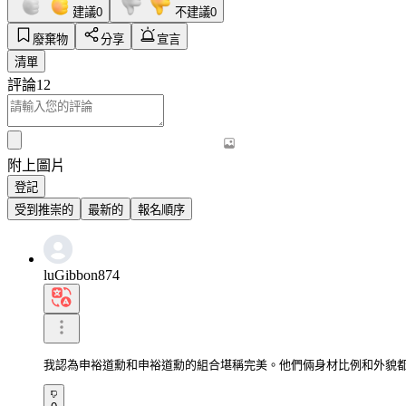
建議
0
不建議
0
廢棄物
分享
宣言
清單
評論
12
附上圖片
登記
受到推崇的
最新的
報名順序
luGibbon874
我認為申裕道勳和申裕道勳的組合堪稱完美。他們倆身材比例和外貌