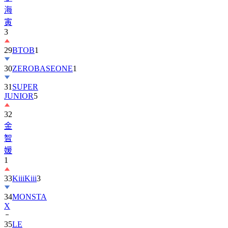
寅
3
29
BTOB
1
30
ZEROBASEONE
1
31
SUPER
JUNIOR
5
32
金
智
媛
1
33
KiiiKiii
3
34
MONSTA
X
35
LE
SSERAFIM