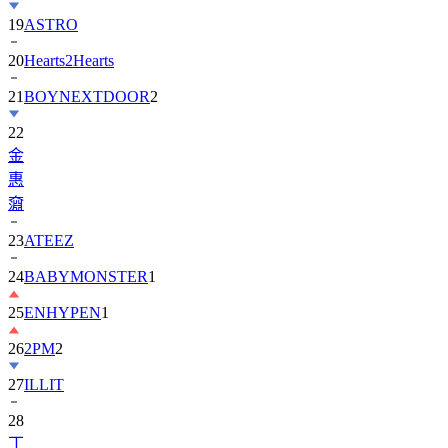
20
Hearts2Hearts
21
BOYNEXTDOOR
2
22
金
惠
奫
23
ATEEZ
24
BABYMONSTER
1
25
ENHYPEN
1
26
2PM
2
27
ILLIT
28
丁
海