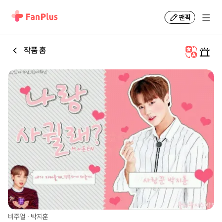
팬픽
작품 홈
비주얼
·
박지훈