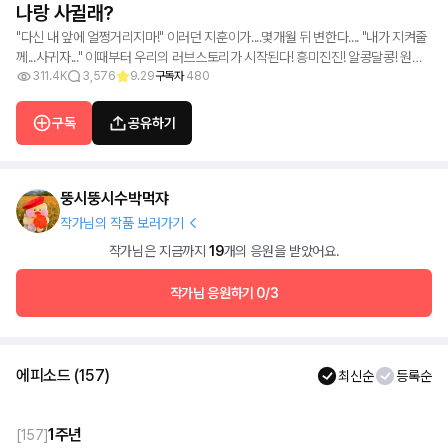
나랑 사귈래?
"다신 내 앞에 얼쩡거리지마!" 이러던 지훈이가....몇개월 뒤 변한다.... "내가 지켜줄
께...사귀자..." 이때부터 우리의 러브스토리가 시작된다! 흥미진진! 알콩달콩! 원수
311.4K
3,576
9.29
구독자
480
지간에서 애인 게다가 부부까지?! 많이 봐주시고 이 작품도 많이 사랑해주세여어!
구독
공유하기
뚱시뚱시수박먹쟈
작가님의 작품 보러가기
작가님은 지금까지
19
개의 응원을 받았어요.
작가님 응원하기
0/3
에피소드
(
157
)
최신순
등록순
1주년
[
157
]