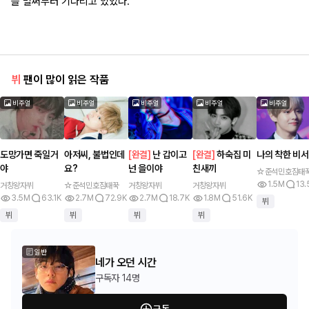
을 벌써부터 기다리고 있었다.
뷔
팬이 많이 읽은 작품
비주얼
비주얼
비주얼
비주얼
비주얼
도망가면 죽일거
아저씨, 불법인데
[
완결
]
난 갑이고
[
완결
]
하숙집 미
나의 착한 비
야
요?
넌 을이야
친새끼
☆준석민호짐태
1.5M
13.
거창왕자뷔
☆준석민호짐태꾹
거창왕자뷔
거창왕자뷔
3.5M
63.1K
2.7M
72.9K
2.7M
18.7K
1.8M
51.6K
뷔
뷔
뷔
뷔
뷔
일반
네가 오던 시간
구독자
14명