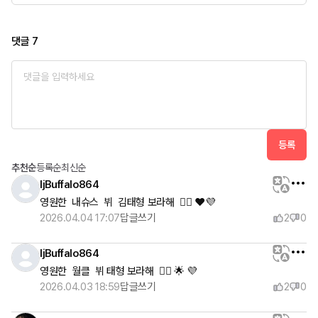
댓글
7
등록
추천순
등록순
최신순
ljBuffalo864
영원한  내슈스  뷔  김태형 보라해  👍🏻 ❤️💜
2026.04.04 17:07
답글쓰기
2
0
ljBuffalo864
영원한  월클  뷔 태형 보라해  👍🏻 🌟 💜
2026.04.03 18:59
답글쓰기
2
0