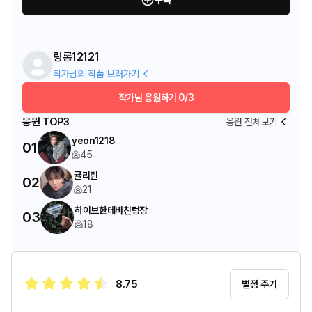
구독
링롱12121
작가님의 작품 보러가기
작가님 응원하기
0/3
응원 TOP3
응원 전체보기
yeon1218
01
45
귤리린
02
21
하이브한테바친텅장
03
18
8.75
별점 주기