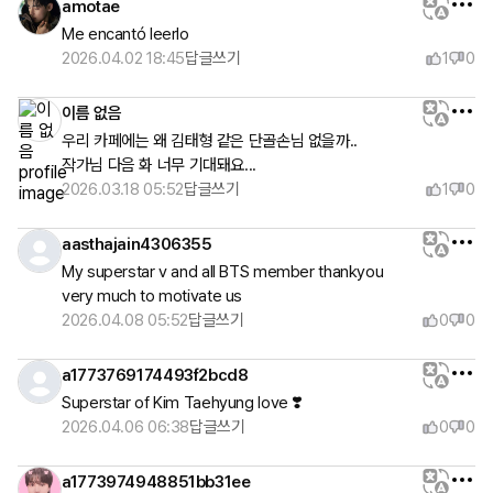
amotae
Me encantó leerlo 
2026.04.02 18:45
답글쓰기
1
0
이름 없음
우리 카페에는 왜 김태형 같은 단골손님 없을까..

작가님 다음 화 너무 기대돼요...
2026.03.18 05:52
답글쓰기
1
0
aasthajain4306355
My superstar v and all BTS member thankyou 
very much to motivate us 
2026.04.08 05:52
답글쓰기
0
0
a1773769174493f2bcd8
Superstar of Kim Taehyung love ❣️
2026.04.06 06:38
답글쓰기
0
0
a1773974948851bb31ee