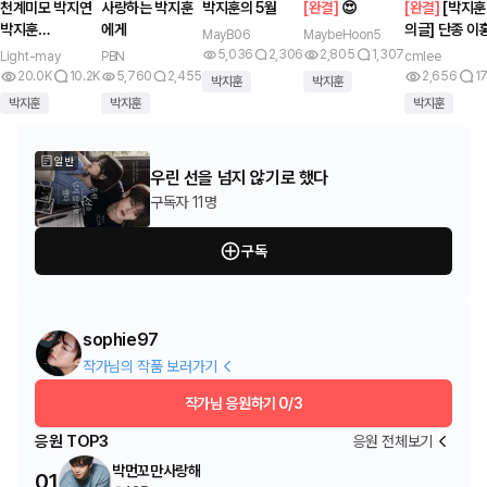
천계미모 박지연
사랑하는 박지훈
박지훈의 5월
[
완결
]
😍
[
완결
]
[박지훈
박지훈
에게
의글] 단종 이
MayB06
MaybeHoon5
(ParkJihoon)
위, 운명을 거
5,036
2,306
2,805
1,307
Light-may
PBN
cmlee
사랑
20.0K
10.2K
5,760
2,455
2,656
1
박지훈
박지훈
박지훈
박지훈
박지훈
일반
우린 선을 넘지 않기로 했다
구독자
11명
구독
sophie97
작가님의 작품 보러가기
작가님 응원하기
0/3
응원 TOP3
응원 전체보기
박먼꼬만사랑해
01