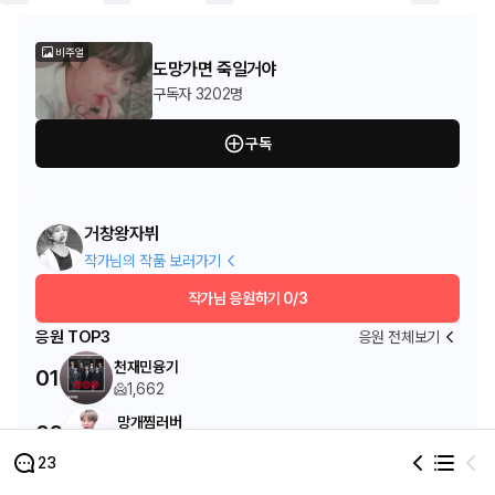
비주얼
도망가면 죽일거야
구독자
3202명
구독
거창왕자뷔
작가님의 작품 보러가기
작가님 응원하기
0/3
응원 TOP3
응원 전체보기
천재민융기
01
1,662
망개찜러버
02
1,569
23
러비아미입니먕
03