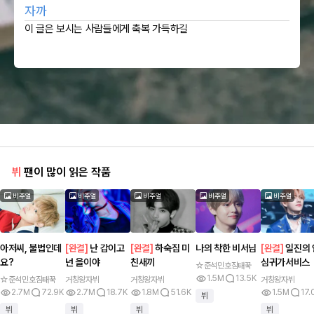
자까
이 글은 보시는 사람들에게 축복 가득하길
뷔
팬이 많이 읽은 작품
비주얼
비주얼
비주얼
비주얼
비주얼
아저씨, 불법인데
[
완결
]
난 갑이고
[
완결
]
하숙집 미
나의 착한 비서님
[
완결
]
일진의 
요?
넌 을이야
친새끼
심귀가서비스
☆준석민호짐태꾹
1.5M
13.5K
☆준석민호짐태꾹
거창왕자뷔
거창왕자뷔
거창왕자뷔
2.7M
72.9K
2.7M
18.7K
1.8M
51.6K
1.5M
17.
뷔
뷔
뷔
뷔
뷔