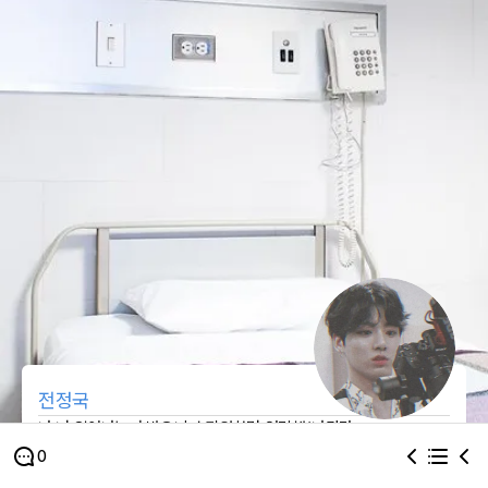
전정국
나 너 일어나는거 봤으니까 퇴원하면 연락해(나간다
0