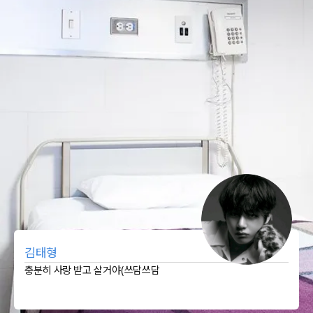
김태형
충분히 사랑 받고 살거야(쓰담쓰담