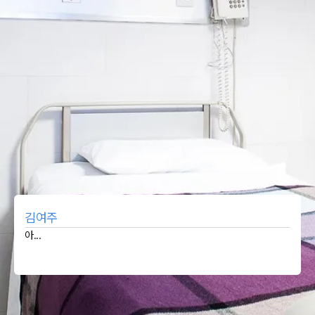
김여주
아...