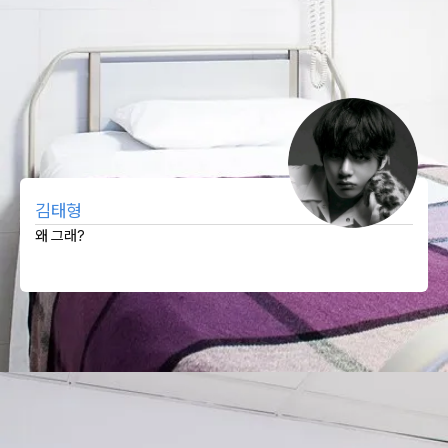
김태형
왜 그래?