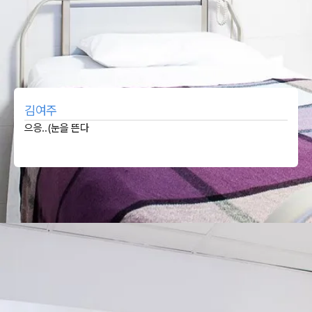
김여주
으응..(눈을 뜬다