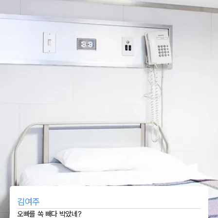
김여주
오빠를 쏙 빼다 박았네?