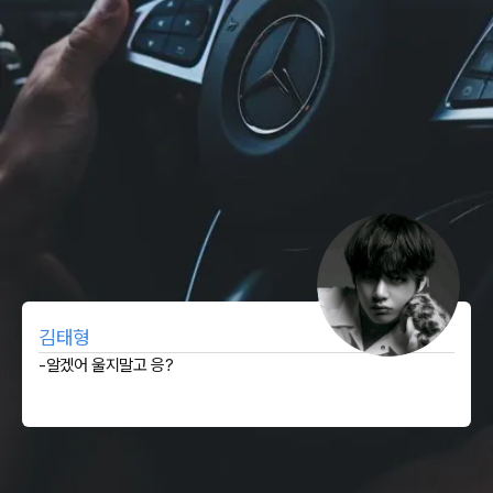
김태형
-알겠어 울지말고 응?