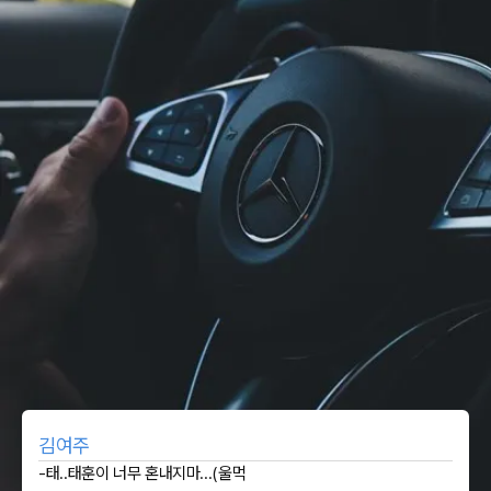
김여주
-태..태훈이 너무 혼내지마...(울먹