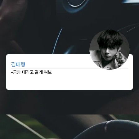
김태형
-금방 데리고 갈게 여보