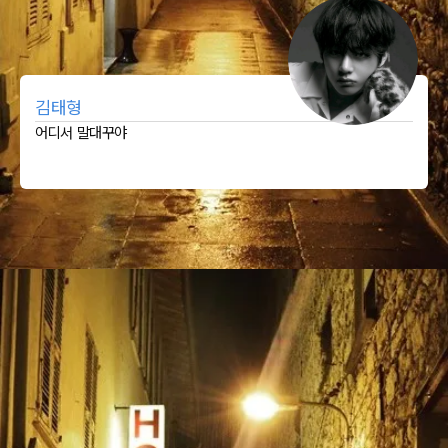
김태형
어디서 말대꾸야