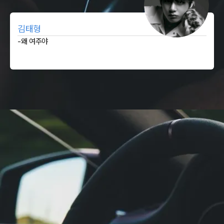
김태형
-왜 여주야