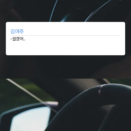
김여주
-알겠어..