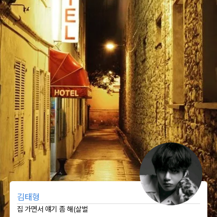
김태형
집 가면서 얘기 좀 해(살벌