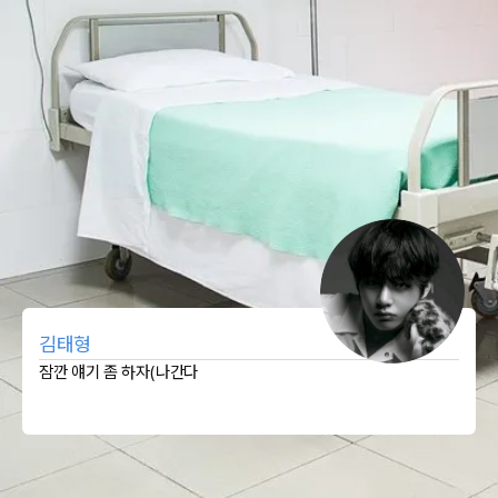
김태형
잠깐 얘기 좀 하자(나간다