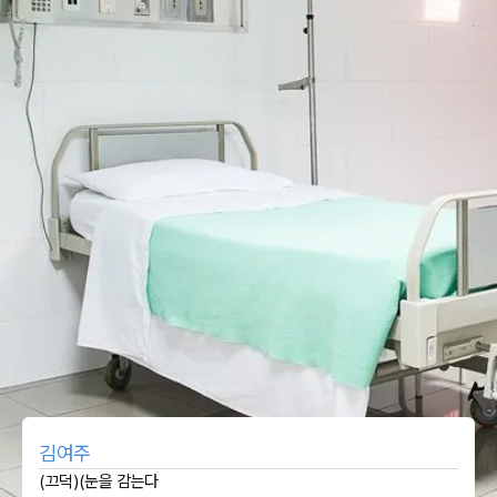
김여주
(끄덕)(눈을 감는다