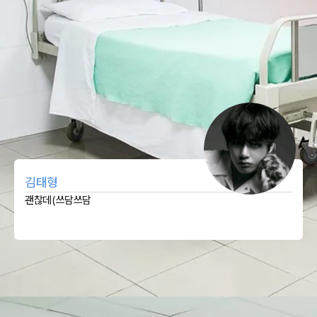
김태형
괜찮데(쓰담쓰담