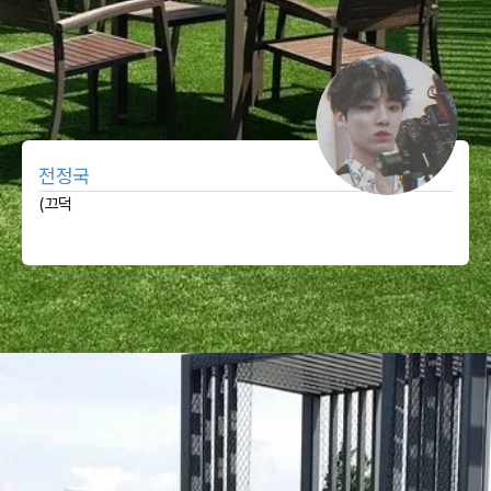
전정국
(끄덕