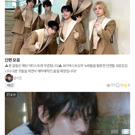
단편 모음
⚠️본 글들은 해당 아티스트와 무관합니다⚠️ 보이넥스트도어 노래들을 활용한 단편들 모음집입
니다 다른 것들을 하면서 깨작깨작(?) 올릴 예정입니다!!
귤리린
태산
111
10
9
일반