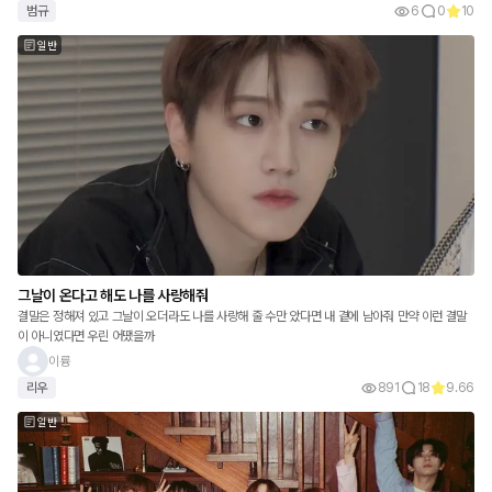
범규
6
0
10
일반
그날이 온다고 해도 나를 사랑해줘
결말은 정해져 있고 그날이 오더라도 나를 사랑해 줄 수만 았다면 내 곁에 남아줘 만약 이런 결말
이 아니였다면 우린 어땠을까
이륭
리우
891
18
9.66
일반