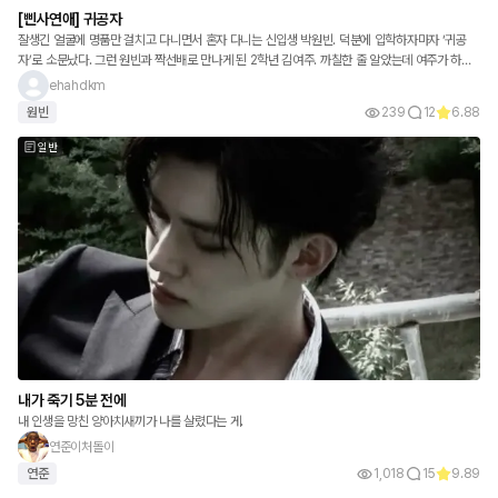
[삔사연애] 귀공자
잘생긴 얼굴에 명품만 걸치고 다니면서 혼자 다니는 신입생 박원빈. 덕분에 입학하자마자 ‘귀공
자’로 소문났다. 그런 원빈과 짝선배로 만나게 된 2학년 김여주. 까칠한 줄 알았는데 여주가 하나
씩 챙겨주자 어느새 여주에게만 말도 많아지고 잘 따르는 원빈. 그런데 얘, 나랑 친해진 것치고는
ehahdkm
좀 이상하다. “누나는 연하 어때요?” #삔사연애
원빈
239
12
6.88
일반
내가 죽기 5분 전에
내 인생을 망친 양아치새끼가 나를 살렸다는 게.
연준이처돌이
연준
1,018
15
9.89