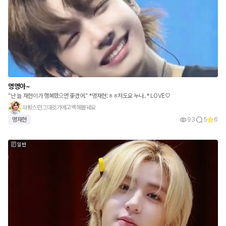
명명아~
"난 늘 재현이가 행복했으면 좋겠어." *명재현:ㅎㅎ저도요 누나..* LOVE♡
솨뢍스런그대귓가에고백해볼궤요
명재현
93
5
6
일반