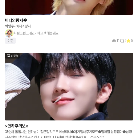
바다의왕자🐠
박명수-바다의왕자
솨뢍스런그대귓가에고백해볼궤요
이한
11
2
5
비주얼
×연하주의보×
꼬순내 폴폴나는 연하남이 접근할것으로 예상되니●애기달래주기모드●떨어질 심장잡아●심쿵
사주의등 심장에 유의 하시기 바랍니다 (진짜 안전안내문자 보고 적음^<^;;)