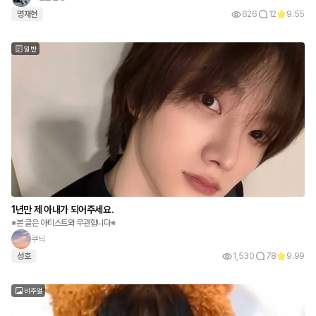
명재현
626
12
9.55
일반
1년만 제 아내가 되어주세요.
※본 글은 아티스트와 무관합니다※
쿠닉
성호
1,530
78
9.99
비주얼