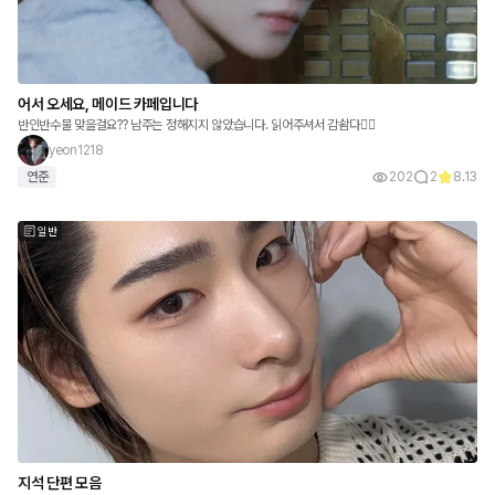
어서 오세요, 메이드 카페입니다
반인반수물 맞을걸요?? 남주는 정해지지 않았습니다. 읽어주셔서 감솸다🙇‍♂️
yeon1218
연준
202
2
8.13
일반
지석 단편 모음