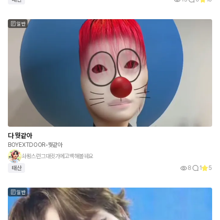
일반
다 뭣같아
BOYEXTDOOR-뭣같아
솨뢍스런그대귓가에고백해볼궤요
태산
8
1
5
일반