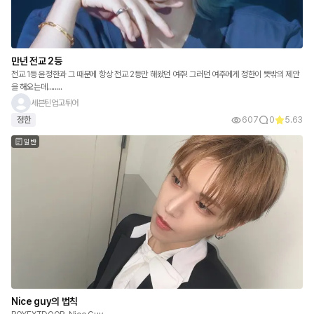
만년 전교 2등
전교 1등 윤정한과 그 때문에 항상 전교 2등만 해왔던 여주! 그러던 여주에게 정한이 뜻밖의 제안
을 해오는데........
세븐틴업고튀어
정한
607
0
5.63
일반
Nice guy의 법칙