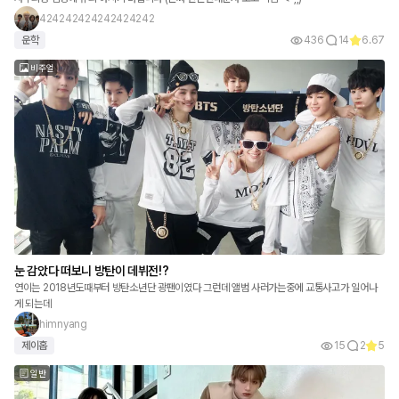
424242424242424242
운학
436
14
6.67
비주얼
눈 감았다 떠보니 방탄이 데뷔전!?
연이는 2018년도때부터 방탄소년단 광팬이였다 그런데 앨범 사러가는중에 교통사고가 일어나
게 되는데
himnyang
제이홉
15
2
5
일반