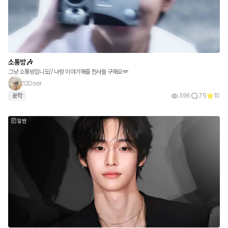
소통방🎶
그냥 소통방입니도// 나랑 이야기해줄 천사들 구해오🪽
12Door
운학
396
75
10
일반