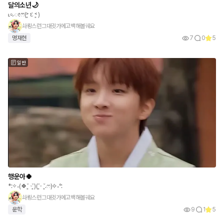
달의소년🌙
˪৹⌵ೕෆ⃛(˃͈ દ ˂͈ )
솨뢍스런그대귓가에고백해볼궤요
명재현
7
0
5
일반
행운아🍀
*:✧˖(🍀˘͈ ᵕ˘͈)(˘͈ᵕ ˘͈.ෆ)✧˖°:
솨뢍스런그대귓가에고백해볼궤요
운학
9
1
5