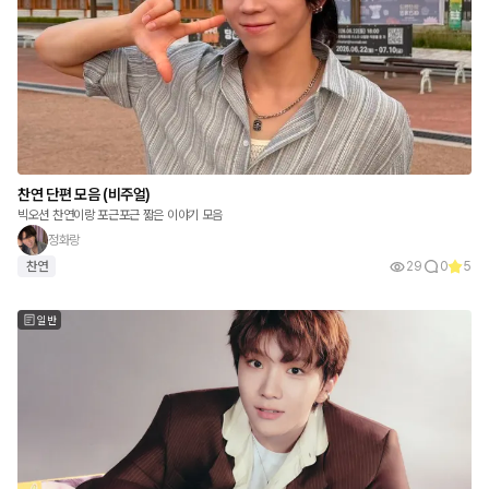
찬연 단편 모음 (비주얼)
빅오션 찬연이랑 포근포근 짧은 이야기 모음
정화랑
찬연
29
0
5
일반