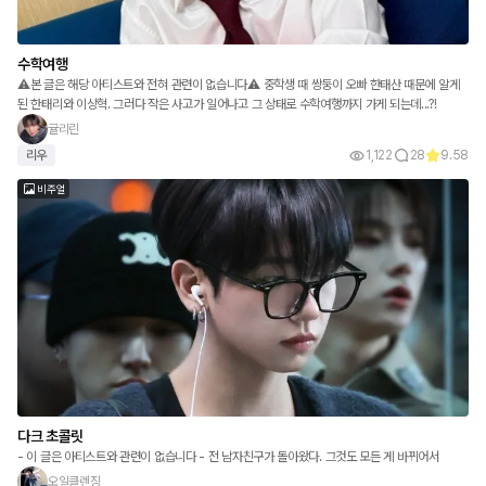
수학여행
⚠️본 글은 해당 아티스트와 전혀 관련이 없습니다⚠️ 중학생 때 쌍둥이 오빠 한태산 때문에 알게
된 한태리와 이상혁. 그러다 작은 사고가 일어나고 그 상태로 수학여행까지 가게 되는데...?!
귤리린
리우
1,122
28
9.58
비주얼
다크 초콜릿
- 이 글은 아티스트와 관련이 없습니다 - 전 남자친구가 돌아왔다. 그것도 모든 게 바뀌어서
오일클렌징