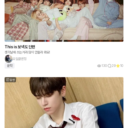
This is 보넥도 단편
생각날때 쓰는거라 많이 안올라 와요!
오일클렌징
운학
130
29
10
일반