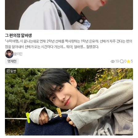
그 편의점 알바생
「수학여행」 이 끝나는대로 연재 2학년 선배를 짝사랑하는 1학년 은유하. 선배가 자주 간다는 편의
점을 알아내서 선배가 오는 시간마다 가는데... 뭐야, 알바생... 잘생겼다.
귤리린
명재현
19
0
5
일반