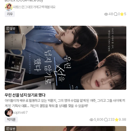
BOYEXTDOOR-Nice Guy
솨뢍스런그대귓가에고백해볼궤요
리우
48
0
5
일반
우린 선을 넘지 않기로 했다
아이돌이자 배우로 활동하고 있는 박훈지, 그의 영어 수업을 맡게 된 여주, 그리고 그들 사이에 끼
게 된 기획사 대표... 자신의 결핍을 채워 줄 상대를 찾을 수 있을까?
sophie97
박지훈
5,806
233
9.98
일반