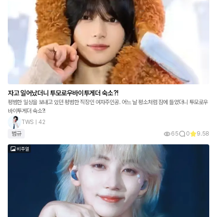
자고 일어났더니 투모로우바이투게더 숙소?!
평범한 일상을 보내고 있던 평범한 직장인 여자주인공. 어느 날 평소처럼 잠에 들었더니 투모로우
바이투게더 숙소?!
TWSㅣ42
범규
65
0
9.58
비주얼