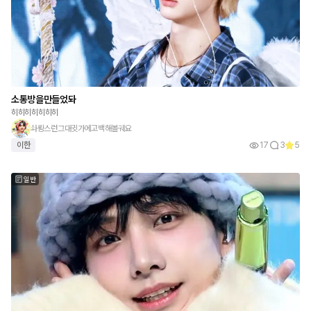
소통방을만들었돠
히히히히히히히
솨뢍스런그대귓가에고백해볼궤요
이한
17
3
5
일반