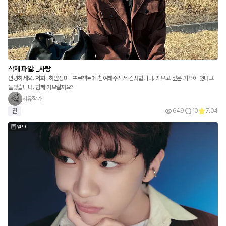
삭제 파일: _사랑
안녕하세요. 저희 "하얀장미" 프로젝트에 참여해주셔서 감사합니다. 지우고 싶은 기억이 있다고
들었습니다. 함께 가보실까요?
시유작가
진
649
10
7.04
일반