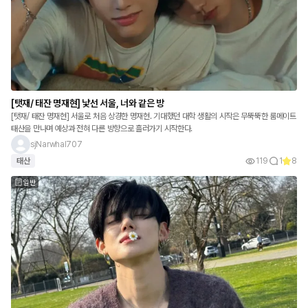
[탯재/ 태잔 명재현] 낯선 서울, 너와 같은 방
[탯재/ 태잔 명재현] 서울로 처음 상경한 명재현. 기대했던 대학 생활의 시작은 무뚝뚝한 룸메이트
태산을 만나며 예상과 전혀 다른 방향으로 흘러가기 시작한다.
sjNarwhal707
태산
119
1
8
일반