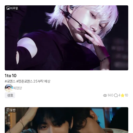
비주얼
1 to 10
#로맨스 #청춘로맨스 25부작 예상
혜정양
성호
140
4
10
일반