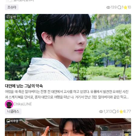
조슈아
139
1
10
일반
대만에 남는 그날의 약속
어렸을 때 죽은 할아버지는 전쟁 전 대만에서 교사를 하고 있었다. 유품에서 발견한 오래된 사진
과 스케치북을 단서로, 혼자 대만으로 여행을 떠난 나. 거기서 만난 것은 할아버지와 같은 학교에
서 교사를 하고 있던 가장 친한 친구의 손자였다. 할아버지가 보낸 곳이나 추억을 추적하는 가운
ChikaLUNÉ
데 그와의 거리도 조금씩 줄어든다. 과거와 현재가 이어지는 대만을 무대로 한 사랑 이야기.
니콜라스
1,313
6
8.77
비주얼