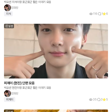
빅오션 지석이랑 포근포근 짧은 이야기 모음
정화랑
지석
116
1
6
일반
피제이 (현진) 단편 모음
빅오션 현진이랑 포근포근 짧은 이야기 모음
정화랑
피제이
35
0
5
일반