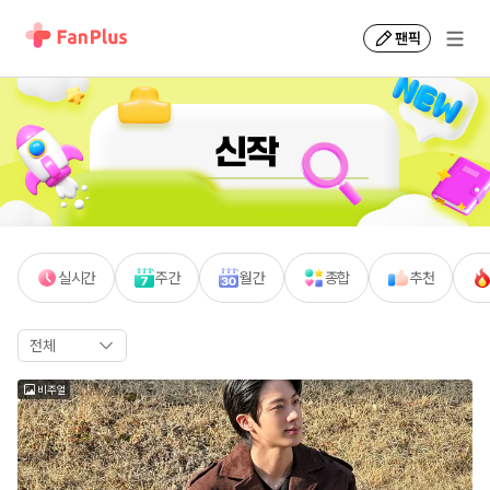
팬픽
팬
플
러
스
신
실시간
주간
월간
종합
추천
작
팬
전체
픽
비주얼