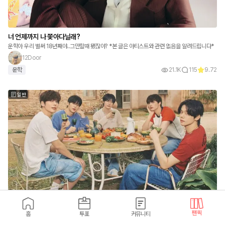
너 언제까지 나 쫓아다닐래?
운학아 우리 벌써 18년째야..그만할때 됐잖아? *본 글은 아티스트와 관련 없음을 알려드립니다*
12Door
운학
21.1K
115
9.72
일반
모두의사랑
팬픽
홈
투표
커뮤니티
팝핑스타처럼 톡톡 터지는 상큼하고 짜릿한 성장스토리