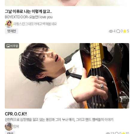
그날 이후로 나는 이렇게 살고..
BOYEXTDOOR-오늘만I love you
솨뢍스런그대귓가에고백해볼궤요
명재현
4
0
5
비주얼
CPR.O.C.K!!
선천적으로 심장병을 앓고 있는 동민과 그의 누나 예리, 그리고 밴드 멤버들의 이야기
함찌
태산
13
0
10