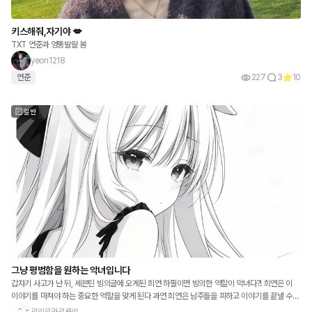
키스해줘,자기야 💋
TXT 연준과 엉뚱발랄 봄
yeon1218
연준
227
3
10
일반
그냥 평범함을 원하는 악녀입니다
갑자기 사고가 난 뒤, 세븐틴 빙의글에 오게된 희연 하필이면 빙의한 역할이 악녀다?! 희연은 이
이야기를 마쳐야 하는 중요한 역할을 맞게 된다 과연 희연은 남주들을 피하고 이야기를 끝낼 수
있을까? (해피엔딩으로 끝난다)
로리로라로루리