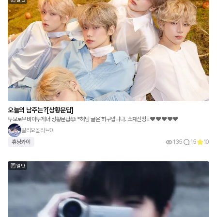
오늘의 남주는?[상황문답]
투모로우바이투게더 상황문답📖 *해당 글은 허구입니다. 소재신청=❤️❤️❤️❤️❤️
알리오올리브0
휴닝카이
135
15
10
일반