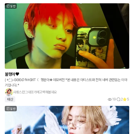
일반
불행아🖤
(＊’͜’ )⋆ᎶᎾᎾⅅ ℕᏐᎶℍᎢ ☾ 행운아🍀데모버전 *본 내용은 아티스트와 전혀 네버 관련없는 이야
기입니다.*
솨뢍스런그대귓가에고백해볼궤요
태산
19
2
5
일반