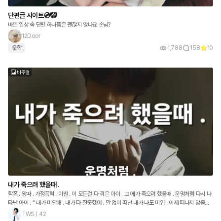
단편글 사이트💿🤡
바쁜 일상 속 단편 하나쯤은 괜찮지 않나요 손님?
12Door
운학
1,788
158
10
비주얼
내가 죽으려 했을때 .
학폭 . 왕따 . 가정폭력 . 이별 . 이 모든걸 다 겪은 아이 . 그 애가 죽으려 했을때 . 운명처럼 다시 나
타난 아이 . " 내가 미안해 . 내가 다 잘못했어 . 말 없이 떠난 내가 나도 미워 . 이제 떠나지 않을게 .
" " 너의 곁에 평생 머무를게 . "
TWSㅣ42