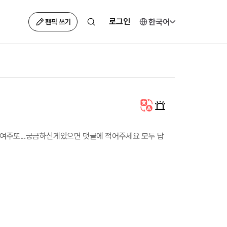
로그인
한국어
팬픽 쓰기
는 여주또...궁금하신게있으면 댓글에 적어주세요 모두 답