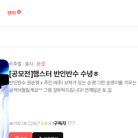
팬픽
비주얼
·
호시
·
완결
[공모전]햄스터 반인반수 수녕ㅎ
반인반수 권순영 x 주인 여주! 상처가 있는 순영 그런 순영이를 키우
글적어들릴게요^^ 그럼 잘부탁드립니다! 연재일은 토,일
구독자
177
109.0K
607
9.83