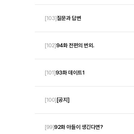
[
103
]
질문과 답변
[
102
]
94화 전편의 번외.
[
101
]
93화 데이트1
[
100
]
[공지]
[
99
]
92화 아들이 생긴다면?