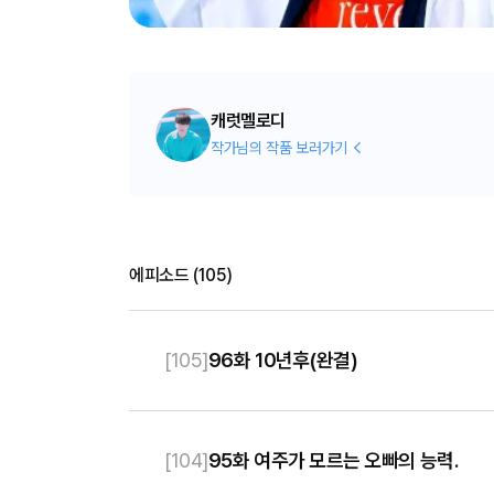
캐럿멜로디
작가님의 작품 보러가기
에피소드
(
105
)
[
105
]
96화 10년후(완결)
[
104
]
95화 여주가 모르는 오빠의 능력.