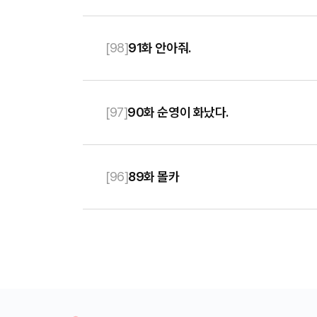
[
98
]
91화 안아줘.
[
97
]
90화 순영이 화났다.
[
96
]
89화 몰카