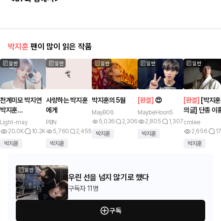
박지훈
팬이 많이 읽은 작품
일반
일반
일반
일반
일반
천계미모 박지연
사랑하는 박지훈
박지훈의 5월
[
완결
]
😍
[
완결
]
[박지훈
박지훈
에게
의글] 단종 이
MayB06
MaybeHoon5
(ParkJihoon)
위, 운명을 거
5,036
2,306
2,805
1,307
Light-may
PBN
cmlee
사랑
20.0K
10.2K
5,760
2,455
2,656
1
박지훈
박지훈
박지훈
박지훈
박지훈
일반
우린 선을 넘지 않기로 했다
구독자
11명
구독