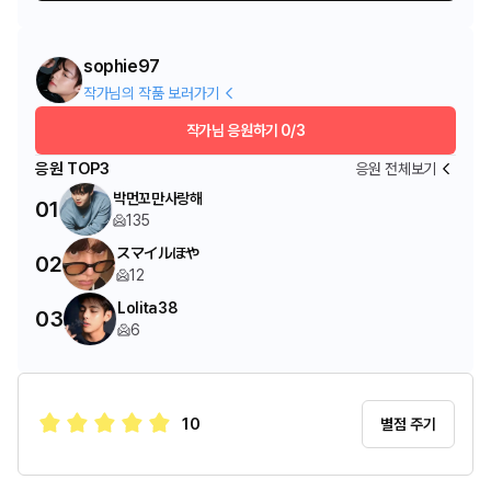
sophie97
작가님의 작품 보러가기
작가님 응원하기
0/3
응원 TOP3
응원 전체보기
박먼꼬만사랑해
01
135
スマイルほや
02
12
Lolita38
03
6
10
별점 주기