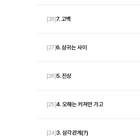
[
28
]
7. 고백
[
27
]
6. 삼귀는 사이
[
26
]
5. 진상
[
25
]
4. 오해는 커져만 가고
[
24
]
3. 삼각관계(?)