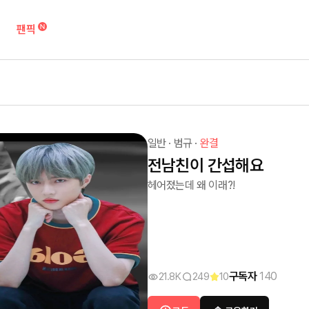
팬픽
일반
·
범규
·
완결
전남친이 간섭해요
헤어졌는데 왜 이래?!
구독자
140
21.8K
249
10