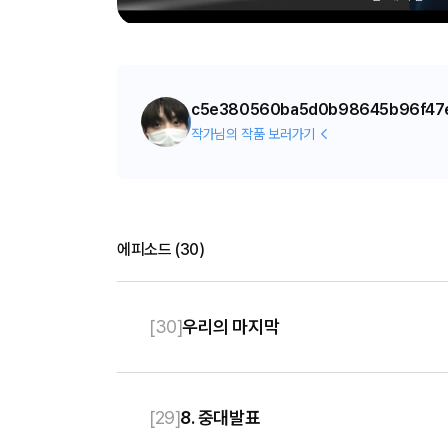
c5e380560ba5d0b98645b96f47
작가님의 작품 보러가기
에피소드
(
30
)
[
30
]
우리의 마지막
[
29
]
8. 중대발표