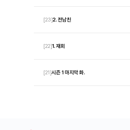
[
23
]
2. 전남친
[
22
]
1. 재회
[
21
]
시즌 1 마지막 화.